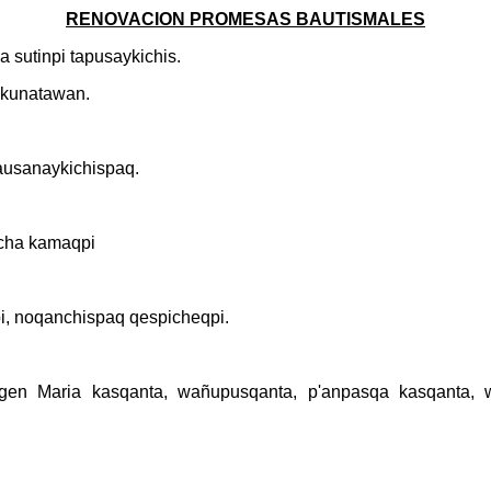
RENOVACION PROMESAS BAUTISMALES
 sutinpi tapusaykichis.
inkunatawan.
ausanaykichispaq.
acha kamaqpi
pi, noqanchispaq qespicheqpi.
Virgen Maria kasqanta, wañupusqanta, p'anpasqa kasqanta