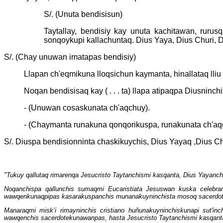
S/. (Unuta bendisisun)
Taytallay, bendisiy kay unuta kachitawan, rur
sonqoykupi kallachuntaq. Dius Yaya, Dius Churi, D
S/. (Chay unuwan imatapas bendisiy)
Llapan ch'eqmikuna lloqsichun kaymanta, hinallataq lli
Noqan bendisisaq kay ( . . . ta) llapa atipaqpa Diusninc
- (Unuwan cosaskunata ch'aqchuy).
- (Chaymanta runakuna qonqorikuspa, runakunata ch'aq
S/. Diuspa bendisionninta chaskikuychis, Dius Yayaq ,Dius Ch
"Tukuy qallutaq rimarenqa Jesucristo Taytanchismi kasqanta, Dius Yayanchis
Noqanchispa qallunchis sumaqmi Eucaristiata Jesuswan kuska celebrana
wawqenkunaqpipas kasarakuspanchis munanakuyninchista mosoq sacerdot
Manaraqmi misk’i rimayninchis cristiano huñunakuyninchiskunapi sut'inch
wawqenchis sacerdotekunawanpas,
hasta Jesucristo Taytanchismi kasqant