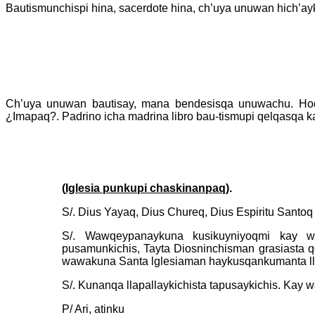
Bautismunchispi hina, sacerdote hina, ch’uya unuwan hich’
Ch’uya unuwan bautisay, mana bendesisqa unuwachu. Hoq 
¿Imapaq?. Padrino icha madrina libro bau-tismupi qelqasqa
(
Iglesia punkupi chaskinanpaq
).
S/. Dius Yayaq, Dius Chureq, Dius Espiritu Santoq
S/. Wawqeypanaykuna kusikuyniyoqmi kay waw
pusamunkichis, Tayta Diosninchisman grasiast
wawakuna Santa lglesiaman haykusqankumanta ll
S/. Kunanqa llapallaykichista tapusaykichis. Kay
P/ Ari, atinku