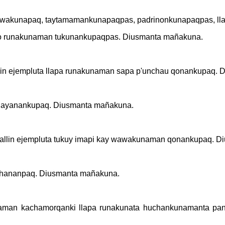
kunapaq, taytamamankunapaqpas, padrinonkunapaqpas, llap
no runakunaman tukunankupaqpas. Diusmanta mañakuna.
llin ejempluta llapa runakunaman sapa p'unchau qonankupaq.
chayanankupaq. Diusmanta mañakuna.
llin ejempluta tukuy imapi kay wawakunaman qonankupaq. D
ychananpaq. Diusmanta mañakuna.
pachaman kachamorqanki llapa runakunata huchankunamanta 