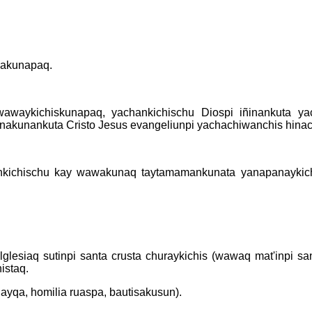
wakunapaq.
aykichiskunapaq, yachankichischu Diospi iñinankuta yach
nakunankuta Cristo Jesus evangeliunpi yachachiwanchis hinac
nkichischu kay wawakunaq taytamamankunata yanapanaykichi
 lglesiaq sutinpi santa crusta churaykichis (wawaq mat'inpi
istaq.
yqa, homilia ruaspa, bautisakusun).