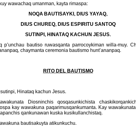
aykuy wawachaq umanman, kayta rimaspa:
NOQA BAUTISAYKI, DIUS YAYAQ,
DIUS CHUREQ, DIUS ESPIRITU SANTOQ
SUTINPI, HINATAQ KACHUN JESUS.
p’unchau bautiso ruwasqanta parrocoykiman willa-muy. C
 kananpaq, chaymanta ceremonia bautismo hunt’ananpaq.
RITO DEL BAUTISMO
 sutinpi, Hinataq kachun Jesus.
akunata Diosninchis qosqasunkichista chaskikorqankich
a qospa kay wawakuna paqarimusqankumanta. Kay wawakunata 
apanchis qankunawan kuska kusikullanchistaq.
 wawakuna bautisakuyta atikunkuchu.