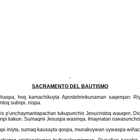
SACRAMENTO DEL BAUTISMO
haspa, hoq kamachikuyta Apostolninkunaman saqerqan: Riy
toq sutinpi, nispa.
chis p'unchaymantapachan tukupunchis Jesucristoq wauqen, D
npi tiakun. Sumaqmi Jesuspa wasinqa. Imaynatan ruwasunchis
pi iniyta, sumaq kausayta qospa, munakuywan uywaspa wiñac