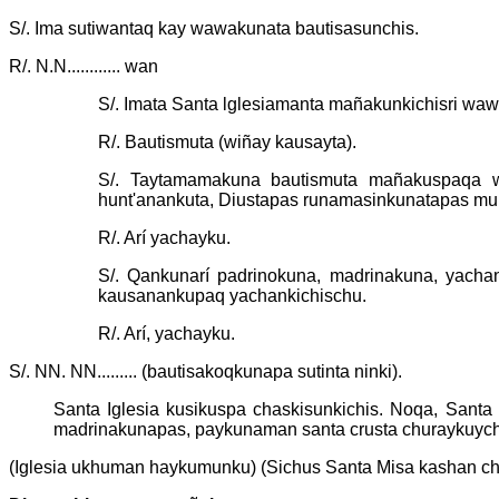
S/. Ima sutiwantaq kay wawakunata bautisasunchis.
R/. N.N............ wan
S/. Imata Santa lglesiamanta mañakunkichisri wa
R/. Bautismuta (wiñay kausayta).
S/. Taytamamakuna bautismuta mañakuspaqa waw
hunt'anankuta, Diustapas runamasinkunatapas mu
R/. Arí yachayku.
S/. Qankunarí padrinokuna, madrinakuna, yacha
kausanankupaq yachankichischu.
R/. Arí, yachayku.
S/. NN. NN......... (bautisakoqkunapa sutinta ninki).
Santa Iglesia kusikuspa chaskisunkichis. Noqa, Santa
madrinakunapas, paykunaman santa crusta churaykuych
(Iglesia ukhuman haykumunku) (Sichus Santa Misa kashan cha