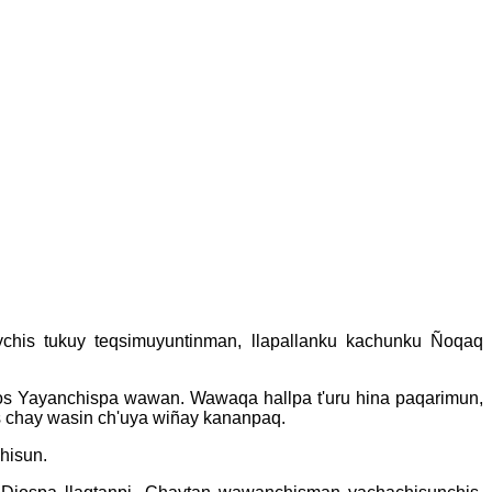
chis tukuy teqsimuyuntinman, llapallanku kachunku Ñoqaq
ios Yayanchispa wawan. Wawaqa hallpa t'uru hina paqarimun,
 chay wasin ch'uya wiñay kananpaq.
hisun.