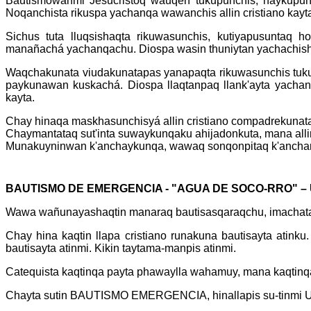
Bautismowanmi Jesucristoq wauqen tukupunchis, haykupun
Noqanchista rikuspa yachanqa wawanchis allin cristiano kayta
Sichus tuta lluqsishaqta rikuwasunchis, kutiyapusuntaq 
manañachá yachanqachu. Diospa wasin thuniytan yachachish
Waqchakunata viudakunatapas yanapaqta rikuwasunchis tuk
paykunawan kuskachá. Diospa llaqtanpaq llank'ayta yacha
kayta.
Chay hinaqa maskhasunchisyá allin cristiano compadrekunat
Chaymantataq sut'inta suwaykunqaku ahijadonkuta, mana alli
Munakuyninwan k'anchaykunqa, wawaq sonqonpitaq k'anchari
BAUTISMO DE EMERGENCIA - "AGUA DE SOCO-RRO" –
Wawa wañunayashaqtin manaraq bautisasqaraqchu, imachata r
Chay hina kaqtin llapa cristiano runakuna bautisayta atink
bautisayta atinmi. Kikin taytama-manpis atinmi.
Catequista kaqtinqa payta phawaylla wahamuy, mana kaqtinqa 
Chayta sutin BAUTISMO EMERGENCIA, hinallapis su-tin