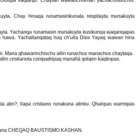
Diospa llaqtanpi. Chaytan wawanchisman yachachisunchis.
kuyta. Chay hinaqa runamasinkunata respitayta munakuyta
kayta. Yachanqa runamasin munakuyta kusikunqa waqanqapas
a hawa. Yachallanqataq huq ch'ulla Dios Yayaq wawan hina
n. Mana qhawarinchischu allin runachus manachus chaytaqa.
llin cristianota compadripaq manañá qolqen kaqtinpas.
a atin?, llapa cristiano runakuna atinku. Qharipas warmipas
haykuna CHEQAQ BAUSTISMO KASHAN.