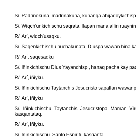
S/. Padrinokuna, madrinakuna, kunanqa ahijadoykichispa
S/. Wiqch'unkichischu saqrata, llapan mana allin ruayn
R/. Arí, wiqch'usaqku.
S/. Saqenkichischu huchakunata, Diuspa wawan hina k
R/. Arí, saqesaqku
S/. Iñinkichischu Dius Yayanchispi, hanaq pacha kay p
R/. Arí, iñiyku.
S/. Iñinkichischu Taytanchis Jesucristo sapallan wawan
R/. Arí, iñiyku
S/. Iñinkichischu Taytanchis Jesucristopa Maman 
kasqantataq.
R/. Arí, iñiyku.
S/. Iñinkichischu, Santo Espiritu kasqanta.