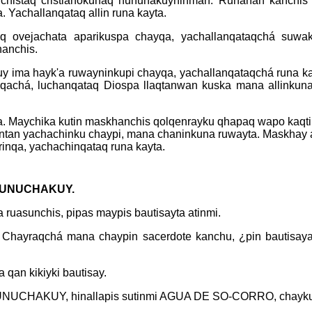
chistaq cristianokunaq huñunakuyninman. Runañan kanchis 
. Yachallanqataq allin runa kayta.
hoq ovejachata aparikuspa chayqa, yachallanqataqchá suwa
anchis.
uy ima hayk'a ruwayninkupi chayqa, yachallanqataqchá runa 
nqachá, luchanqataq Diospa llaqtanwan kuska mana allinkun
a. Maychika kutin maskhanchis qolqenrayku qhapaq wapo kaqti
ntan yachachinku chaypi, mana chaninkuna ruwayta. Maskhay a
nqa, yachachinqataq runa kayta.
 UNUCHAKUY.
uasunchis, pipas maypis bautisayta atinmi.
u. Chayraqchá mana chaypin sacerdote kanchu, ¿pin bautisayat
qan kikiyki bautisay.
mi UNUCHAKUY, hinallapis sutinmi AGUA DE SO-CORRO, c