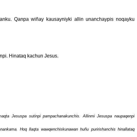
kanku. Qanpa wiñay kausayniyki allin unanchaypis noqayku
tinpi. Hinataq kachun Jesus.
maqta Jesuspa sutinpi pampachanakunchis. Allinmi
Jesuspa naupaqenpi
kanankama. Hoq llaqta wawqenchiskunawan
huñu puririshanchis hinallataq