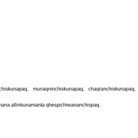
hiskunapaq, munaqninchiskunapaq, chaqranchiskunapaq,
ana allinkunamanta qhespichiwananchispaq.