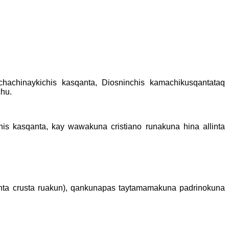
achinaykichis kasqanta, Diosninchis kamachikusqantataq
hu.
s kasqanta, kay wawakuna cristiano runakuna hina allinta
 santa crusta ruakun), qankunapas taytamamakuna padrinokuna