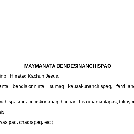
IMAYMANATA
BENDESINANCHISPAQ
inpi, Hinataq Kachun Jesus.
ta bendisionninta, sumaq kausakunanchispaq, familianc
chispa auqanchiskunapaq, huchanchiskunamantapas, tukuy m
is.
wasipaq, chaqrapaq, etc.)