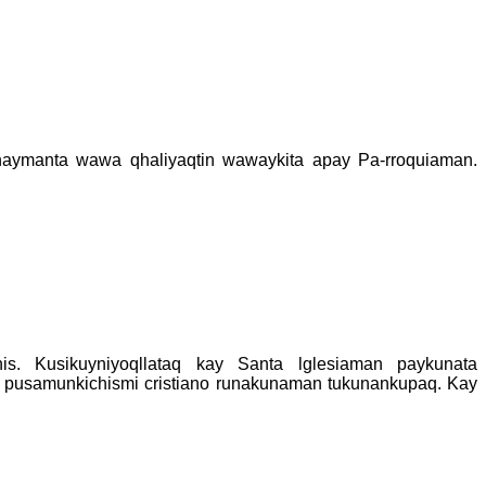
haymanta wawa qhaliyaqtin wawaykita apay Pa-rroquiaman.
is. Kusikuyniyoqllataq kay Santa lglesiaman paykunata
pusamunkichismi cristiano runakunaman tukunankupaq. Kay