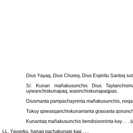
Dius Yayaq, Dius Chureq, Dius Espiritu Santoq sut
S/. Kunan mañakusunchis Dius Taytanchisman
uywanchiskunapaq, wasinchiskunapaqpas.
Diusmanta pampachayninta mañakusunchis, noqan
Tukuy qowasqanchiskunamanta grasiasta qosunch
Kunantaq mañakusunchis bendisionninta kay . . . (
LL. Yayayku, hanaq pachakunapi kaq . . .