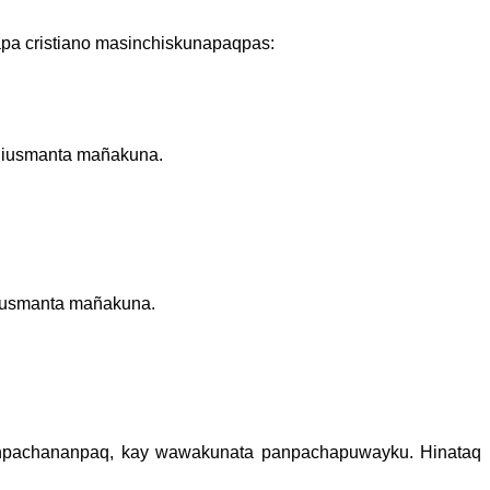
a cristiano masinchiskunapaqpas:
 Diusmanta mañakuna.
iusmanta mañakuna.
panpachananpaq, kay wawakunata panpachapuwayku. Hinataq