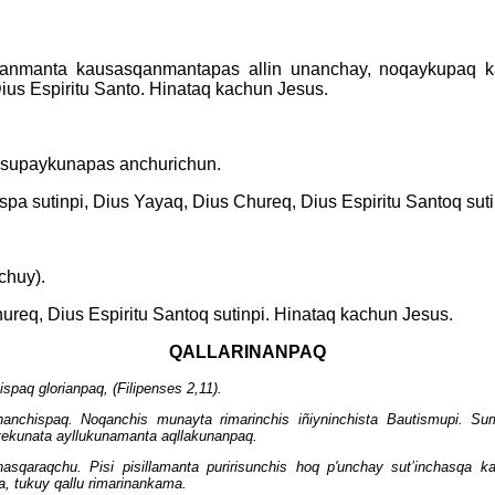
usqanmanta kausasqanmantapas allin unanchay, noqaykupaq 
ius Espiritu Santo. Hinataq kachun Jesus.
u supaykunapas anchurichun.
hispa sutinpi, Dius Yayaq, Dius Chureq, Dius Espiritu Santoq su
chuy).
ureq, Dius Espiritu Santoq sutinpi. Hinataq kachun Jesus.
QALLARINANPAQ
paq glorianpaq, (Filipenses 2,11).
nchispaq. Noqanchis munayta rimarinchis iñiyninchista
Bautismupi. Su
ekunata ayllukunamanta aqllakunanpaq.
asqaraqchu. Pisi pisillamanta puririsunchis hoq
p'unchay sut’inchasqa 
a, tukuy qallu rimarinankama.