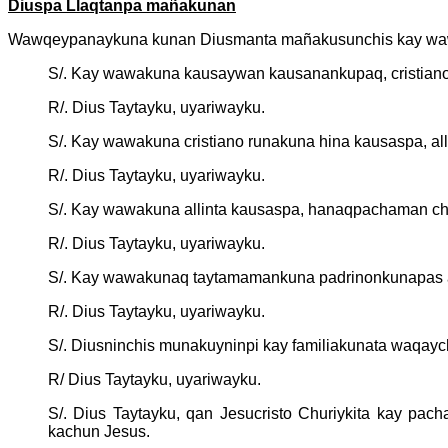
Diuspa Llaqtanpa mañakunan
Wawqeypanaykuna kunan Diusmanta mañakusunchis kay wawa
S/. Kay wawakuna kausaywan kausanankupaq, cristia
R/. Dius Taytayku, uyariwayku.
S/. Kay wawakuna cristiano runakuna hina kausaspa, a
R/. Dius Taytayku, uyariwayku.
S/. Kay wawakuna allinta kausaspa, hanaqpachaman 
R/. Dius Taytayku, uyariwayku.
S/. Kay wawakunaq taytamamankuna padrinonkunapas a
R/. Dius Taytayku, uyariwayku.
S/. Diusninchis munakuyninpi kay familiakunata waqa
R/ Dius Taytayku, uyariwayku.
S/. Dius Taytayku, qan Jesucristo Churiykita kay 
kachun Jesus.