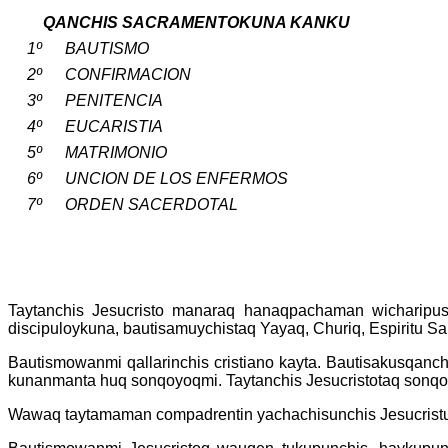
QANCHIS SACRAMENTOKUNA KANKU
1º
BAUTISMO
2º
CONFIRMACION
3º
PENITENCIA
4º
EUCARISTIA
5º
MATRIMONIO
6º
UNCION DE LOS ENFERMOS
7º
ORDEN SACERDOTAL
Taytanchis Jesucristo manaraq hanaqpachaman wicharipus
discipuloykuna, bautisamuychistaq Yayaq, Churiq, Espiritu San
Bautismowanmi qallarinchis cristiano kayta. Bautisakusqan
kunanmanta huq sonqoyoqmi. Taytanchis Jesucristotaq sonqo
Wawaq taytamaman compadrentin yachachisunchis Jesucristu