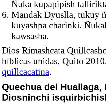
Ñuka kupapipish tallirikt
Mandak Dyuslla, tukuy ñ
kuyashpa charinki. Ñuka
kawsasha.
Dios Rimashcata Quillcash
bíblicas unidas, Quito 2010
quillcacatina
.
Quechua del Huallaga, 
Diosninchi isquirbichis