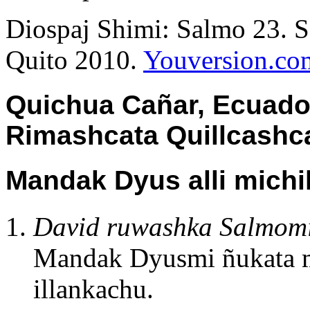
Diospaj Shimi: Salmo 23. So
Quito 2010.
Youversion.com
Quichua Cañar, Ecuador
Rimashcata Quillcashc
Mandak Dyus alli mich
David ruwashka Salmomi
Mandak Dyusmi ñukata m
illankachu.