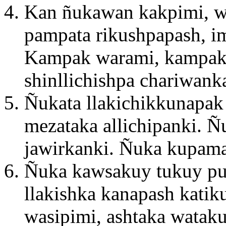
Kan ñukawan kakpimi, wa
pampata rikushpapash, im
Kampak warami, kampak 
shinllichishpa chariwank
Ñukata llakichikkunapa
mezataka allichipanki. Ñ
jawirkanki. Ñuka kupama
Ñuka kawsakuy tukuy pun
llakishka kanapash kat
wasipimi, ashtaka watak