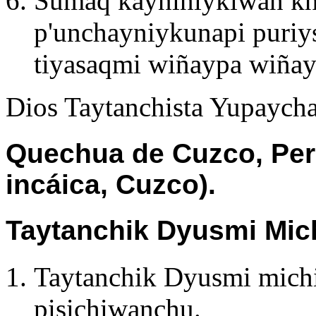
Sumaq kayniniykiwan k
p'unchayniykunapi puriy
tiyasaqmi wiñaypa wiñay
Dios Taytanchista Yupaychas
Quechua de Cuzco, Per
incáica, Cuzco).
Taytanchik Dyusmi Mich
Taytanchik Dyusmi mich
pisichiwanchu.