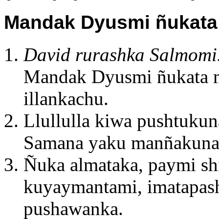
Mandak Dyusmi ñukata 
David rurashka Salmomi
Mandak Dyusmi ñukata m
illankachu.
Llullulla kiwa pushtuku
Samana yaku manñakuna
Ñuka almataka, paymi shi
kuyaymantami, imatapash
pushawanka.