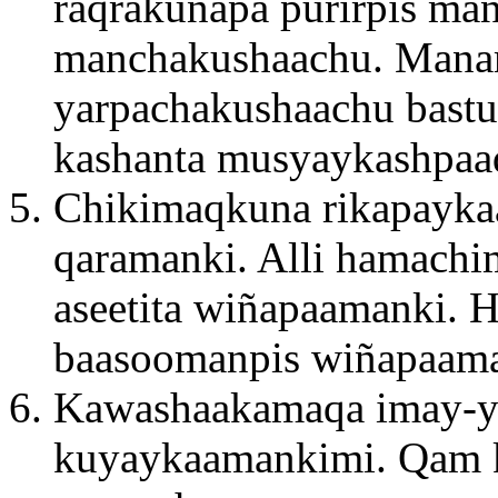
raqrakunapa purirpis ma
manchakushaachu. Manam
yarpachakushaachu bast
kashanta musyaykashpaa
Chikimaqkuna rikapayka
qaramanki. Alli hamach
aseetita wiñapaamanki. 
baasoomanpis wiñapaama
Kawashaakamaqa imay-ya
kuyaykaamankimi. Qam k