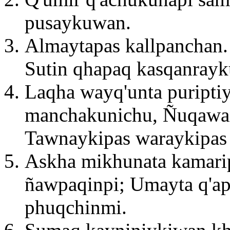
pusaykuwan.
Almaytapas kallpanchan
Sutin qhapaq kasqanrayk
Laqha wayq'unta puripti
manchakunichu, Ñuqawan,
Tawnaykipas waraykipas
Askha mikhunata kamar
ñawpaqinpi; Umayta q'ap
phuqchinmi.