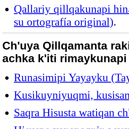
Qallariy qillqakunapi hin
su ortografía original)
.
Ch'uya Qillqamanta rak
achka k'iti rimaykunapi
Runasimipi Yayayku (Tay
Kusikuyniyuqmi, kusisa
Saqra Hisusta watiqan ch