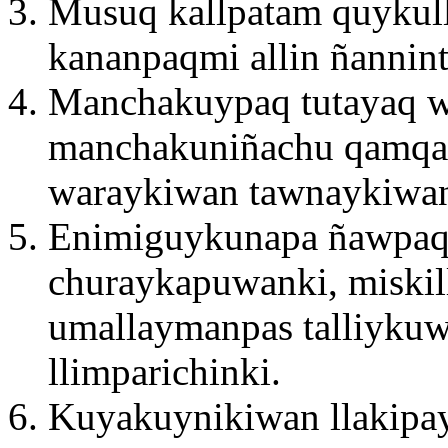
Musuq kallpatam quykull
kananpaqmi allin ñannin
Manchakuypaq tutayaq 
manchakuniñachu qamqa 
waraykiwan tawnaykiwan
Enimiguykunapa ñawpaq
churaykapuwanki, miskil
umallaymanpas talliykuw
llimparichinki.
Kuyakuynikiwan llakipa