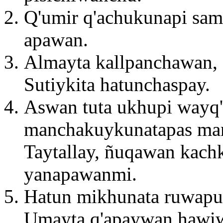
Q'umir q'achukunapi sa
apawan.
Almayta kallpanchawan, 
Sutiykita hatunchaspay.
Aswan tuta ukhupi wayq'u
manchakuykunatapas man
Taytallay, ñuqawan kach
yanapawanmi.
Hatun mikhunata ruwapu
Umayta q'apaywan hawiwan