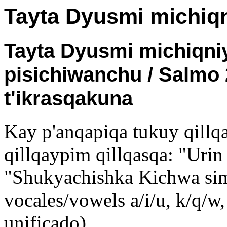
Tayta Dyusmi michiq
Tayta Dyusmi michiqni
pisichiwanchu / Salmo 
t'ikrasqakuna
Kay p'anqapiqa tukuy qillqa
qillqaypim qillqasqa: "Uri
"Shukyachishka Kichwa simi
vocales/vowels a/i/u, k/q/
unificado).