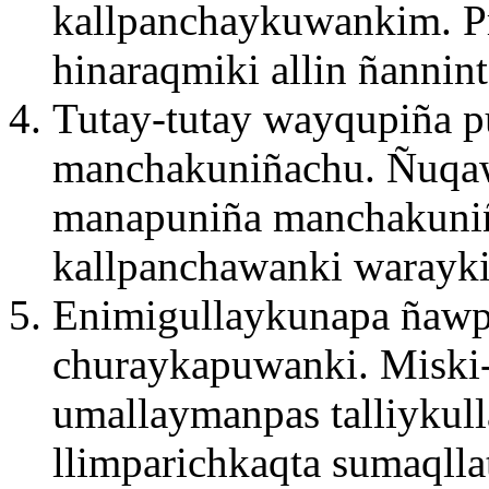
kallpanchaykuwankim. P
hinaraqmiki allin ñannin
Tutay-tutay wayqupiña p
manchakuniñachu. Ñuqaw
manapuniña manchakuniñ
kallpanchawanki warayk
Enimigullaykunapa ñaw
churaykapuwanki. Miski-
umallaymanpas talliykul
llimparichkaqta sumaqlla