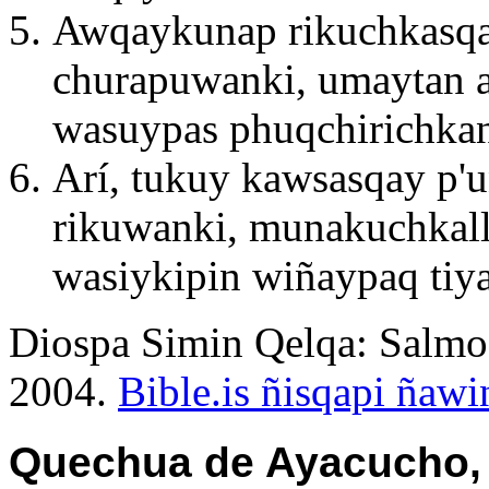
Awqaykunap rikuchkasq
churapuwanki, umaytan 
wasuypas phuqchirichka
Arí, tukuy kawsasqay p'
rikuwanki, munakuchkal
wasiykipin wiñaypaq tiy
Diospa Simin Qelqa: Salmo 
2004.
Bible.is ñisqapi ñaw
Quechua de Ayacucho, 