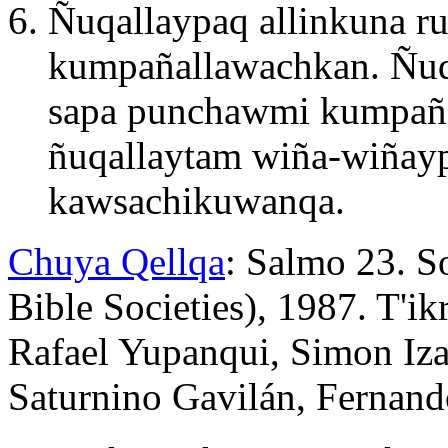
Ñuqallaypaq allinkuna r
kumpañallawachkan. Ñuq
sapa punchawmi kumpaña
ñuqallaytam wiña-wiñayp
kawsachikuwanqa.
Chuya Qellqa
: Salmo 23. S
Bible Societies), 1987. T'
Rafael Yupanqui, Simon Iza
Saturnino Gavilán, Fernand