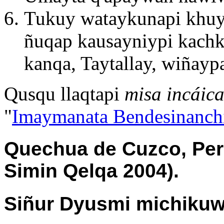
Tukuy wataykunapi khu
ñuqap kausayniypi kach
kanqa, Taytallay, wiñayp
Qusqu llaqtapi
misa incáic
"
Imaymanata Bendesinanch
Quechua de Cuzco, Per
Simin Qelqa 2004).
Siñur Dyusmi michikuw