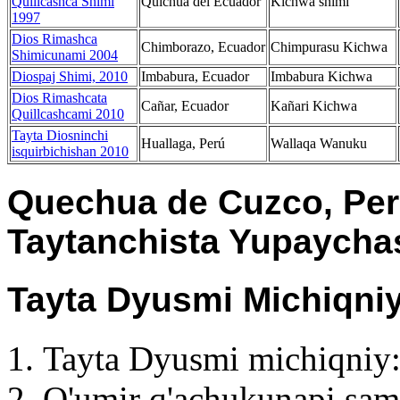
Quillcashca Shimi
Quichua del Ecuador
Kichwa shimi
1997
Dios Rimashca
Chimborazo, Ecuador
Chimpurasu Kichwa
Shimicunami 2004
Diospaj Shimi, 2010
Imbabura, Ecuador
Imbabura Kichwa
Dios Rimashcata
Cañar, Ecuador
Kañari Kichwa
Quillcashcami 2010
Tayta Diosninchi
Huallaga, Perú
Wallaqa Wanuku
isquirbichishan 2010
Quechua de Cuzco, Per
Taytanchista Yupaycha
Tayta Dyusmi Michiqniy
Tayta Dyusmi michiqniy:
Q'umir q'achukunapi sa