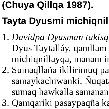
(Chuya Qillqa 1987).
Tayta Dyusmi michiqnil
Davidpa Dyusman takis
Dyus Taytalláy, qamllam
michiqnillayqa, manam i
Sumaqllaña ikllirimuq p
samaykachiwanki. Ñuqat
sumaq hawkalla samana
Qamqariki pasaypaqña ka