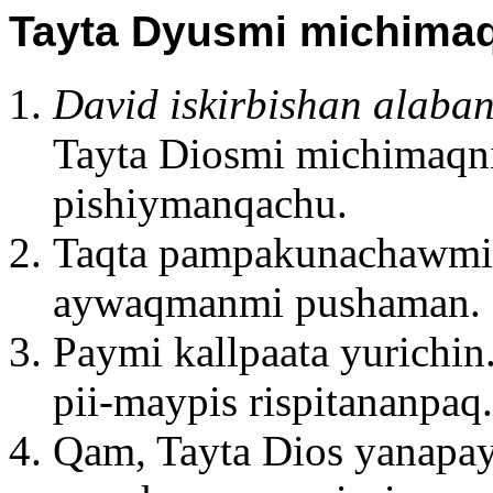
Tayta Dyusmi michimaq
David iskirbishan alaban
Tayta Diosmi michimaqn
pishiymanqachu.
Taqta pampakunachawmi
aywaqmanmi pushaman.
Paymi kallpaata yurichin
pii-maypis rispitananpaq.
Qam, Tayta Dios yanapa