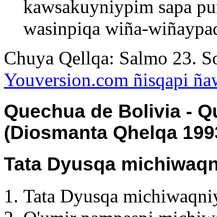
kawsakuyniypim sapa pu
wasinpiqa wiña-wiñaypa
Chuya Qellqa: Salmo 23. So
Youversion.com ñisqapi ña
Quechua de Bolivia - Q
(Diosmanta Qhelqa 199
Tata Dyusqa michiwaqn
Tata Dyusqa michiwaqniy