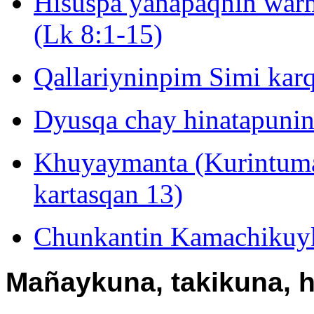
Hisuspa yanapaqnin war
(Lk 8:1-15)
Qallariyninpim Simi karq
Dyusqa chay hinatapunin
Khuyaymanta (Kurintum
kartasqan 13)
Chunkantin Kamachikuyk
Mañaykuna, takikuna, 