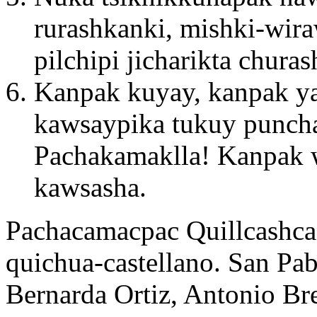
rurashkanki, mishki-wir
pilchipi jicharikta chura
Kanpak kuyay, kanpak y
kawsaypika tukuy punch
Pachakamaklla! Kanpak 
kawsasha.
Pachacamacpac Quillcashca 
quichua-castellano. San Pa
Bernarda Ortiz, Antonio Br