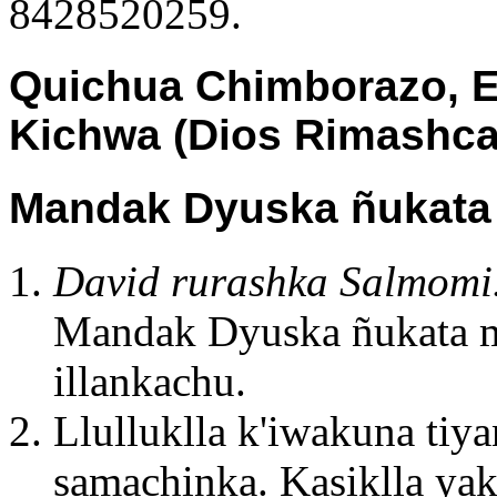
8428520259.
Quichua Chimborazo, E
Kichwa (Dios Rimashca
Mandak Dyuska ñukata 
David rurashka Salmomi
Mandak Dyuska ñukata m
illankachu.
Llulluklla k'iwakuna tiy
samachinka. Kasiklla yak