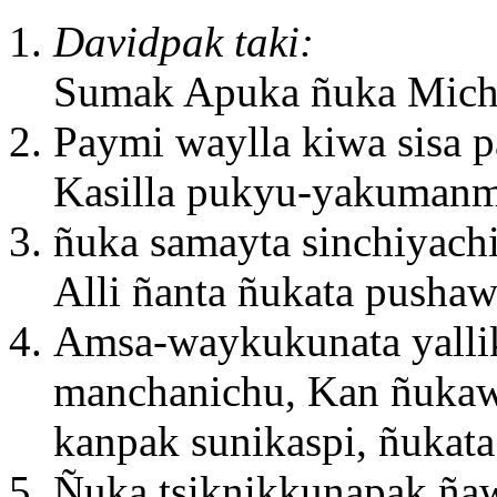
Davidpak taki:
Sumak Apuka ñuka Michi
Paymi waylla kiwa sisa 
Kasilla pukyu-yakumanm
ñuka samayta sinchiyach
Alli ñanta ñukata pushaw
Amsa-waykukunata yalli
manchanichu, Kan ñukaw
kanpak sunikaspi, ñukata
Ñuka tsiknikkunapak ña