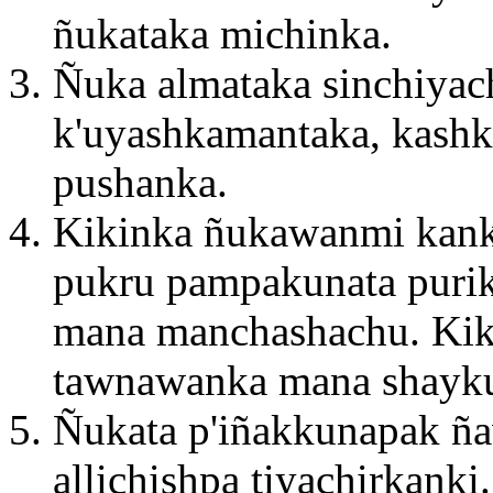
ñukataka michinka.
Ñuka almataka sinchiyac
k'uyashkamantaka, kashk
pushanka.
Kikinka ñukawanmi kank
pukru pampakunata puriku
mana manchashachu. Kik
tawnawanka mana shayk
Ñukata p'iñakkunapak ña
allichishpa tiyachirkank