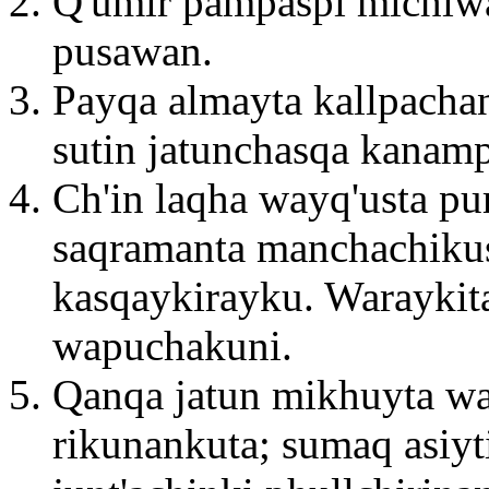
Q'umir pampaspi michiwa
pusawan.
Payqa almayta kallpacha
sutin jatunchasqa kanam
Ch'in laqha wayq'usta p
saqramanta manchachiku
kasqaykirayku. Waraykit
wapuchakuni.
Qanqa jatun mikhuyta w
rikunankuta; sumaq asiy