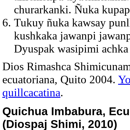
churarkanki. Ñuka kupapip
Tukuy ñuka kawsay punll
kushkaka jawanpi jawanp
Dyuspak wasipimi achka
Dios Rimashca Shimicunami
ecuatoriana, Quito 2004.
Yo
quillcacatina
.
Quichua Imbabura, Ecu
(Diospaj Shimi, 2010)