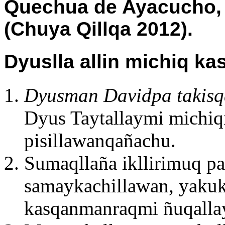
Quechua de Ayacucho, 
(Chuya Qillqa 2012).
Dyuslla allin michiq k
Dyusman Davidpa takis
Dyus Taytallaymi michiq
pisillawanqañachu.
Sumaqllaña ikllirimuq p
samaykachillawan, yaku
kasqanmanraqmi ñuqalla