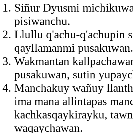
Siñur Dyusmi michikuwa
pisiwanchu.
Llullu q'achu-q'achupin
qayllamanmi pusakuwan
Wakmantan kallpachawan
pusakuwan, sutin yupayc
Manchakuy wañuy llanth
ima mana allintapas ma
kachkasqaykirayku, tawn
waqaychawan.