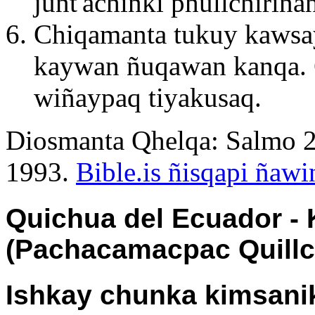
junt'achinki phullchirin
Chiqamanta tukuy kawsay
kaywan ñuqawan kanqa. 
wiñaypaq tiyakusaq.
Diosmanta Qhelqa: Salmo 23
1993.
Bible.is ñisqapi ñaw
Quichua del Ecuador - 
(Pachacamacpac Quillc
Ishkay chunka kimsanik