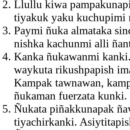
Llullu kiwa pampakunapi
tiyakuk yaku kuchupimi 
Paymi ñuka almataka sinc
nishka kachunmi alli ñan
Kanka ñukawanmi kanki.
waykuta rikushpapish i
Kampak tawnawan, kamp
ñukaman fuerzata kunki.
Ñukata piñakkunapak ña
tiyachirkanki. Asiytitap