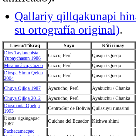
Qallariy qillqakunapi hin
su ortografía original)
.
Liwru/T'ikraq
Suyu
K'iti rimay
Dios Taytanchista
Cuzco, Perú
Qusqu / Qosqo
Yupaychasun 1986
Misa incáica, Cuzco
Cuzco, Perú
Qusqu / Qosqo
Diospa Simin Qelqa
Cuzco, Perú
Qusqu / Qosqo
2004
Chuya Qillqa 1987
Ayacucho, Perú
Ayakuchu / Chanka
Chuya Qillqa 2012
Ayacucho, Perú
Ayakuchu / Chanka
Diosmanta Qhelqa
Centro/Sur de Bolivia
Qullasuyu runasimi
1993
Diosta rigsingapac
Quichua del Ecuador
Kichwa shimi
1967
Pachacamacpac