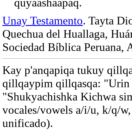
quyaashaapaq.
Unay Testamento
. Tayta Di
Quechua del Huallaga, Huán
Sociedad Bíblica Peruana, A
Kay p'anqapiqa tukuy qillqa
qillqaypim qillqasqa: "Uri
"Shukyachishka Kichwa simi
vocales/vowels a/i/u, k/q/
unificado).